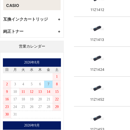
藤原産業(E-Value)
CASIO
東芝
11Z1412
スナップオン
互換インクカートリッジ
+
育良精機
CANON
純正トナー
+
HOME TOOL (ナカトミ産業)
EPSON
11Z1413
トプコン
CANON
BROTHER
営業カレンダー
ペンタックス
EPSON
RICOH
ニコン
BROTHER
2026年8月
ライカ
RICOH
11Z1424
日
月
火
水
木
金
土
ソキア
KYOCERA
1
MERVEL
XEROX
2
3
4
5
6
7
8
ロブテックス(日本電池)
沖
9
10
11
12
13
14
15
新潟精機(パオック)
NEC
11Z1452
16
17
18
19
20
21
22
カクタス
IBM
23
24
25
26
27
28
29
Poter Cable
日立
30
31
WEITKOWITZ
富士通
2026年9月
REXON
CASIO
11Z1453