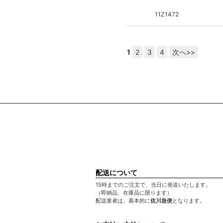
11Z1472
1
2
3
4
次へ>>
配送について
15時までのご注文で、当日に発送いたします。
（即納品、在庫品に限ります）
配送業者は、基本的に
佐川急便
となります。