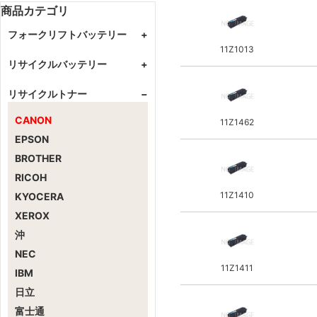
商品カテゴリ
フォークリフトバッテリー
+
11Z1013
GSユアサ
+
リサイクルバッテリー
+
カウンター式
住友
+
MAKITA
リサイクルトナー
−
リーチ式
リーチ式
エナジーウィズ（新神戸）
+
Panasonic
カウンター式
リーチ式
CANON
11Z1462
HIKOKI
カウンター式
EPSON
RYOBI
BROTHER
BOSCH
RICOH
泉精器
11Z1410
KYOCERA
HILTI
XEROX
B&D
沖
MAX
NEC
DEWALT
11Z1411
IBM
新興製作所(GOOD GEAR)
日立
EARTH MAN (高儀)
富士通