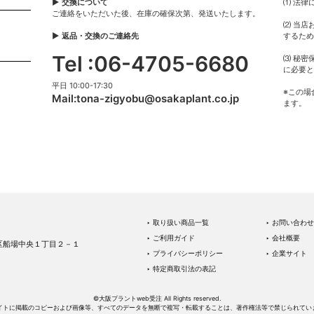
▶ 交換について
⑴ 法律
ご連絡をいただいた後、在庫の確保次第、発送いたします。
⑵ 当店
▶ 返品・交換のご連絡先
するため
Tel :06-4705-6680
⑶ 秘密
に必要と
平日 10:00-17:30
※この場
Mail:
tona-zigyobu@osakaplant.co.jp
ます。
‣ 取り扱い商品一覧
‣ お問い合わせ
‣ ご利用ガイド
‣ 会社概要
中央区船場中央１丁目２－１
‣ プライバシーポリシー
‣ 企業サイト
‣ 特定商取引法の表記
©大阪プラントweb受注 All Rights reserved.
イトに掲載のコピーおよび画像等、すべてのデータを無断で複写・転載することは、著作権法等で禁じられてい