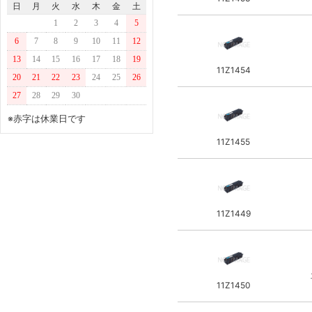
日
月
火
水
木
金
土
Meister Kobo
NTT
1
2
3
4
5
INAX
MURATEC
6
7
8
9
10
11
12
LANCER
ﾊﾟﾅｿﾆｯｸ
13
14
15
16
17
18
19
タワダ
11Z1454
HEWLETT PACKARD
20
21
22
23
24
25
26
ダイア
MINOLTA
27
28
29
30
ORECK
※赤字は休業日です
アイデック
AKKU Power
11Z1455
Pro Gear
CRAFTSMAN
HOME TOOL
11Z1449
フォースウェーブ
ダントー
EXEN
HARD HEAD
11Z1450
エイチ・ピー・アイ
レッキス工業/INOAC