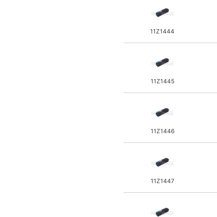
ジェフコム
JET
11Z1444
KTC
コーナン(LIFELEX)
LINCOLN
MAC TOOLS
11Z1445
MASPRO
FROMM
積水
TASCO
11Z1446
トリトン
Techno Gear
trad
11Z1447
UNILUX
ESCO Co Ltd
山真製鋸