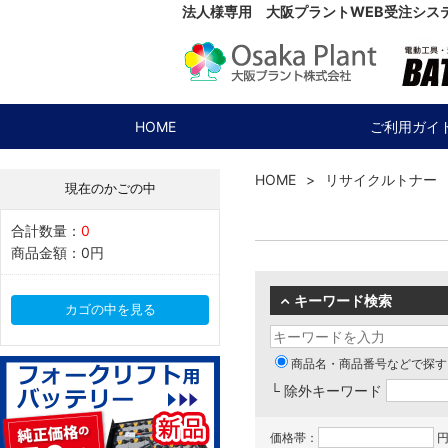
法人様専用 大阪プラントWEB受注シス
HOME
ご利用ガイ
HOME
リサイクルトナー
現在のかごの中
合計数量：
0
商品金額：
0円
キーワード検索
カゴの中を見る
商品名・商品番号などで探す
└ 除外キーワード
価格帯：
円