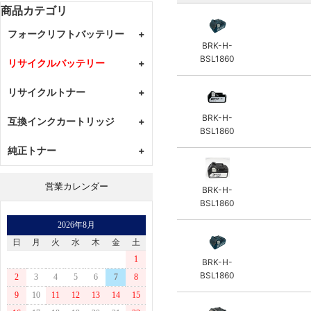
商品カテゴリ
フォークリフトバッテリー
+
BRK-H-
GSユアサ
+
BSL1860
リサイクルバッテリー
+
カウンター式
住友
+
MAKITA
リサイクルトナー
+
リーチ式
リーチ式
エナジーウィズ（新神戸）
+
Panasonic
カウンター式
リーチ式
CANON
BRK-H-
互換インクカートリッジ
+
HIKOKI
カウンター式
BSL1860
EPSON
RYOBI
CANON
純正トナー
+
BROTHER
BOSCH
EPSON
RICOH
CANON
泉精器
BROTHER
営業カレンダー
BRK-H-
KYOCERA
EPSON
HILTI
RICOH
BSL1860
XEROX
BROTHER
B&D
2026年8月
沖
RICOH
MAX
日
月
火
水
木
金
土
NEC
KYOCERA
DEWALT
1
BRK-H-
IBM
XEROX
新興製作所(GOOD GEAR)
BSL1860
2
3
4
5
6
7
8
日立
沖
EARTH MAN (高儀)
9
10
11
12
13
14
15
富士通
NEC