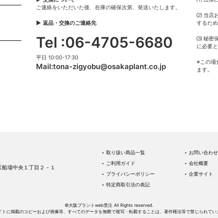
ご連絡をいただいた後、在庫の確保次第、発送いたします。
⑵ 当店
▶ 返品・交換のご連絡先
するため
Tel :06-4705-6680
⑶ 秘密
に必要と
平日 10:00-17:30
※この場
Mail:
tona-zigyobu@osakaplant.co.jp
ます。
‣ 取り扱い商品一覧
‣ お問い合わせ
‣ ご利用ガイド
‣ 会社概要
中央区船場中央１丁目２－１
‣ プライバシーポリシー
‣ 企業サイト
‣ 特定商取引法の表記
©大阪プラントweb受注 All Rights reserved.
イトに掲載のコピーおよび画像等、すべてのデータを無断で複写・転載することは、著作権法等で禁じられてい