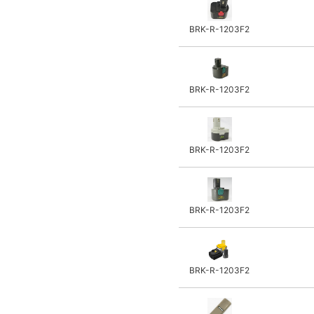
ジェフコム
BRK-R-1203F2
JET
KTC
コーナン(LIFELEX)
BRK-R-1203F2
LINCOLN
MAC TOOLS
MASPRO
FROMM
BRK-R-1203F2
積水
TASCO
トリトン
BRK-R-1203F2
Techno Gear
trad
UNILUX
BRK-R-1203F2
ESCO Co Ltd
山真製鋸