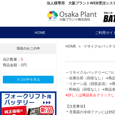
法人様専用 大阪プラントWEB受注シス
HOME
ご利用ガイ
HOME
リサイクルバッテ
現在のかごの中
合計数量：
0
商品金額：
0円
～リサイクルバッテリーにつ
・在庫出荷（回収なし）→商
カゴの中を見る
・リターン品（回収必須）→
・即納品（回収なし）→商品
※詳しくは商品名をクリックし
【注意事項】
＊充電器の冷却ファンには対