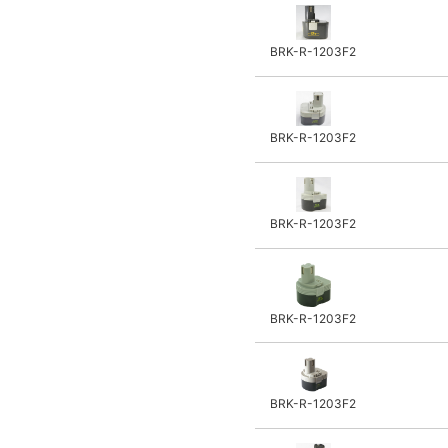
Meister Kobo
INAX
BRK-R-1203F2
LANCER
タワダ
ダイア
BRK-R-1203F2
ORECK
アイデック
AKKU Power
BRK-R-1203F2
Pro Gear
CRAFTSMAN
HOME TOOL
フォースウェーブ
BRK-R-1203F2
ダントー
EXEN
HARD HEAD
BRK-R-1203F2
エイチ・ピー・アイ
レッキス工業/INOAC