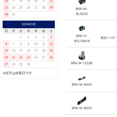
藤原産業(E-Value)
16
17
18
19
20
21
22
CASIO
IBM
23
東芝
24
25
26
27
28
29
BRK-M-
日立
BL4025
30
31
スナップオン
富士通
育良精機
2026年9月
CASIO
HOME TOOL (ナカトミ産業)
日
月
火
水
木
金
土
NTT
トプコン
BRK-H-
1
2
3
4
5
再生ﾊﾞｯﾃﾘｰ
MURATEC
BSL36A18
ペンタックス
6
7
8
9
10
11
12
ﾊﾟﾅｿﾆｯｸ
ニコン
13
14
15
16
17
18
19
HEWLETT PACKARD
ライカ
20
21
22
23
24
25
26
MINOLTA
BRK-M-1235B
ソキア
27
28
29
30
MERVEL
※赤字は休業日です
ロブテックス(日本電池)
BRK-M-9000
新潟精機(パオック)
カクタス
Poter Cable
WEITKOWITZ
BRK-M-9000
REXON