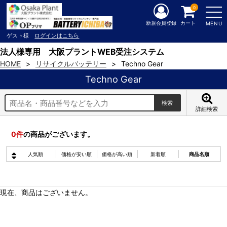
0
新規会員登録
カート
MENU
ゲスト様
ログインはこちら
法人様専用 大阪プラントWEB受注システム
HOME
リサイクルバッテリー
Techno Gear
Techno Gear
詳細検索
0
件
の商品がございます。
人気順
価格が安い順
価格が高い順
新着順
商品名順
現在、商品はございません。