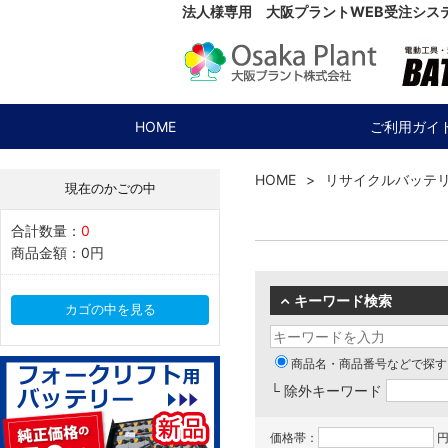
法人様専用 大阪プラントWEB受注シス
HOME
ご利用ガイ
HOME
リサイクルバッテ
現在のかごの中
合計数量：
0
商品金額：
0円
キーワード検索
カゴの中を見る
商品名・商品番号などで探す
└ 除外キーワード
価格帯：
円