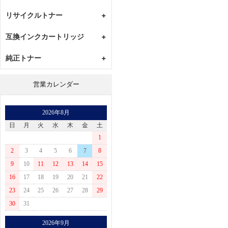
リサイクルトナー
+
CANON
互換インクカートリッジ
+
EPSON
CANON
純正トナー
+
BROTHER
EPSON
RICOH
CANON
BROTHER
営業カレンダー
KYOCERA
EPSON
RICOH
XEROX
BROTHER
2026年8月
沖
RICOH
日
月
火
水
木
金
土
NEC
KYOCERA
1
IBM
XEROX
2
3
4
5
6
7
8
日立
沖
9
10
11
12
13
14
15
富士通
NEC
16
17
18
19
20
21
22
CASIO
IBM
23
24
25
26
27
28
29
日立
30
31
富士通
2026年9月
CASIO