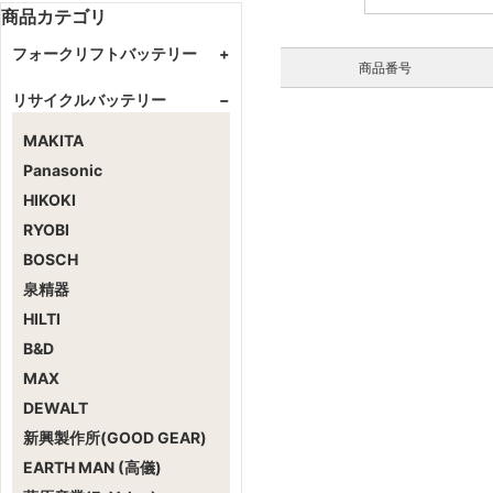
商品カテゴリ
フォークリフトバッテリー
+
商品番号
GSユアサ
+
リサイクルバッテリー
−
カウンター式
住友
+
MAKITA
リーチ式
リーチ式
エナジーウィズ（新神戸）
+
Panasonic
カウンター式
リーチ式
HIKOKI
カウンター式
RYOBI
BOSCH
泉精器
HILTI
B&D
MAX
DEWALT
新興製作所(GOOD GEAR)
EARTH MAN (高儀)