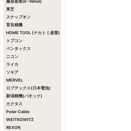
藤原産業(E-Value)
東芝
スナップオン
育良精機
HOME TOOL (ナカトミ産業)
トプコン
ペンタックス
ニコン
ライカ
ソキア
MERVEL
ロブテックス(日本電池)
新潟精機(パオック)
カクタス
Poter Cable
WEITKOWITZ
REXON