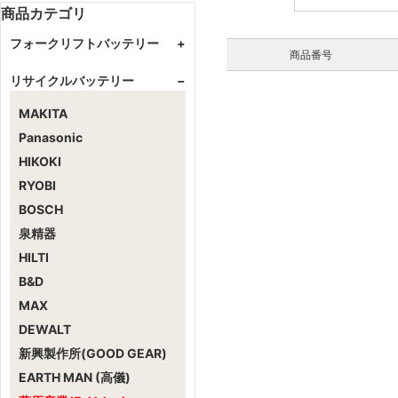
商品カテゴリ
フォークリフトバッテリー
+
商品番号
GSユアサ
+
リサイクルバッテリー
−
カウンター式
住友
+
MAKITA
リーチ式
リーチ式
エナジーウィズ（新神戸）
+
Panasonic
カウンター式
リーチ式
HIKOKI
カウンター式
RYOBI
BOSCH
泉精器
HILTI
B&D
MAX
DEWALT
新興製作所(GOOD GEAR)
EARTH MAN (高儀)