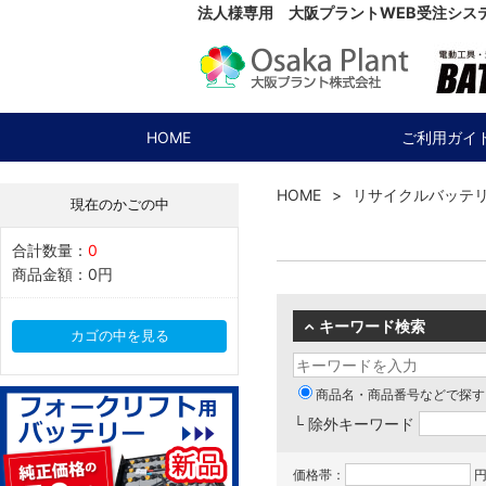
法人様専用 大阪プラントWEB受注シス
HOME
ご利用ガイ
HOME
リサイクルバッテ
現在のかごの中
合計数量：
0
商品金額：
0円
キーワード検索
カゴの中を見る
商品名・商品番号などで探す
└ 除外キーワード
価格帯：
円